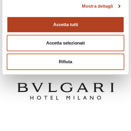
Mostra dettagli
Excelsior
Hotel Gallia
Accetta tutti
Milano
Accetta selezionati
Rifiuta