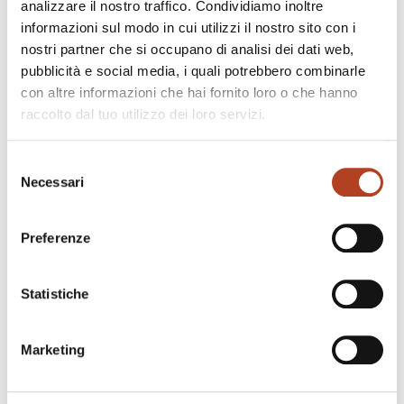
analizzare il nostro traffico. Condividiamo inoltre
informazioni sul modo in cui utilizzi il nostro sito con i
nostri partner che si occupano di analisi dei dati web,
pubblicità e social media, i quali potrebbero combinarle
Centro Commerciale Flaminia
con altre informazioni che hai fornito loro o che hanno
raccolto dal tuo utilizzo dei loro servizi.
Roma
Selezione
Necessari
del
consenso
Preferenze
Statistiche
Marketing